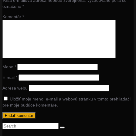
Vaša e-mailová adresa nebude zverejnená.
Vyžadované polia sú
označené
*
Komentár
*
Meno
*
E-mail
*
Adresa webu
Uložiť moje meno, e-mail a webovú stránku v tomto prehliadači
pre moje budúce komentáre.
Search
for: