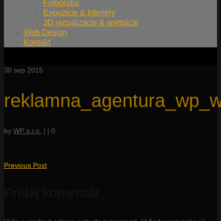
Fotografia
Expozície & Interiéry
3D vizualizácie & animácie
Web Design
Kontakt
30
sep 2015
reklamna_agentura_wp_w
by
WP s.r.o.
|
|
0
Previous Post
Pridaj komentár