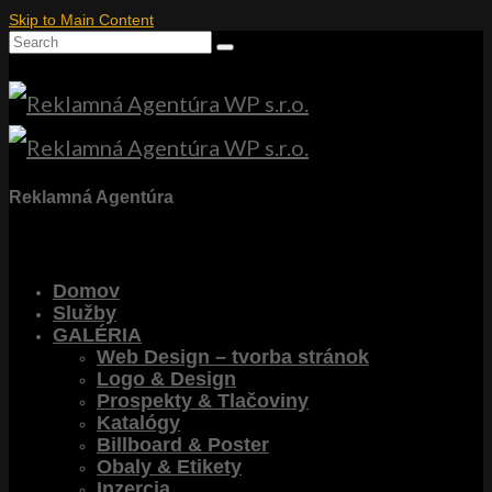
Skip to Main Content
Search
for:
Reklamná Agentúra
Domov
Služby
GALÉRIA
Web Design – tvorba stránok
Logo & Design
Prospekty & Tlačoviny
Katalógy
Billboard & Poster
Obaly & Etikety
Inzercia