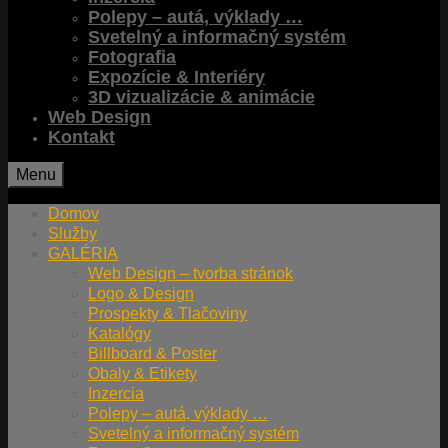
Polepy – autá, výklady …
Svetelný a informačný systém
Fotografia
Expozície & Interiéry
3D vizualizácie & animácie
Web Design
Kontakt
Menu
Domov
Služby
GALÉRIA
Web Design – tvorba stránok
Logo & Design
Prospekty & Tlačoviny
Katalógy
Billboard & Poster
Obaly & Etikety
Inzercia
Polepy – autá, výklady …
Svetelný a informačný systém