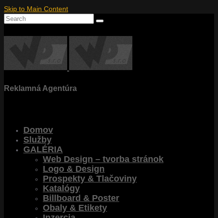
Skip to Main Content
Search
for:
Reklamná Agentúra
Domov
Služby
GALÉRIA
Web Design – tvorba stránok
Logo & Design
Prospekty & Tlačoviny
Katalógy
Billboard & Poster
Obaly & Etikety
Inzercia