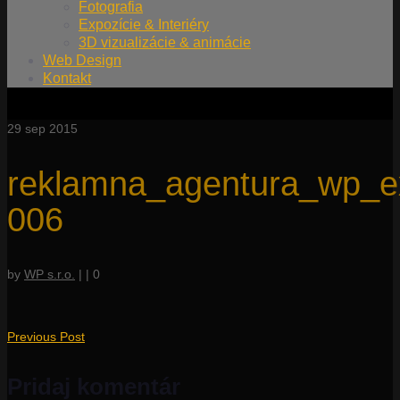
Fotografia
Expozície & Interiéry
3D vizualizácie & animácie
Web Design
Kontakt
29
sep 2015
reklamna_agentura_wp_e
006
by
WP s.r.o.
|
|
0
Previous Post
Pridaj komentár