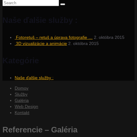
Search
for:
Naše ďalšie služby :
Fotoretuš – retuš a úprava fotografie …
2. októbra 2015
3D vizualizácie a animácie
2. októbra 2015
Kategórie
Naše ďalšie služby :
Domov
Služby
Galéria
Web Design
Kontakt
Referencie – Galéria