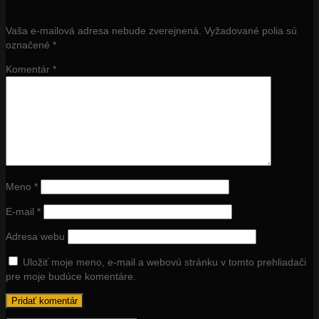
Vaša e-mailová adresa nebude zverejnená.
Vyžadované polia sú
označené
*
Komentár
*
Meno
*
E-mail
*
Adresa webu
Uložiť moje meno, e-mail a webovú stránku v tomto prehliadači
pre moje budúce komentáre.