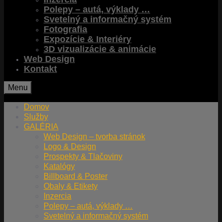
Polepy – autá, výklady …
Svetelný a informačný systém
Fotografia
Expozície & Interiéry
3D vizualizácie & animácie
Web Design
Kontakt
Menu
Domov
Služby
GALÉRIA
Web Design – tvorba stránok
Logo & Design
Prospekty & Tlačoviny
Katalógy
Billboard & Poster
Obaly & Etikety
Inzercia
Polepy – autá, výklady …
Svetelný a informačný systém