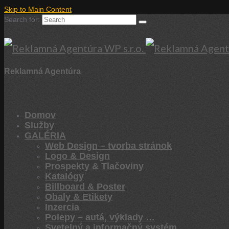
Skip to Main Content
Search for:
Reklamná Agentúra
Domov
Služby
GALÉRIA
Web Design – tvorba stránok
Logo & Design
Prospekty & Tlačoviny
Katalógy
Billboard & Poster
Obaly & Etikety
Inzercia
Polepy – autá, výklady …
Svetelný a informačný systém