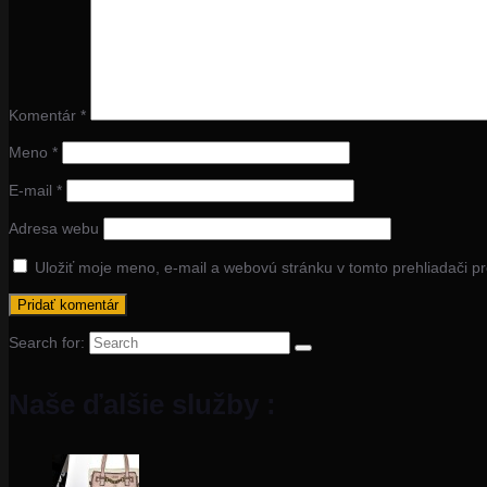
Komentár
*
Meno
*
E-mail
*
Adresa webu
Uložiť moje meno, e-mail a webovú stránku v tomto prehliadači 
Search for:
Naše ďalšie služby :