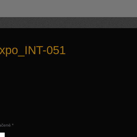
xpo_INT-051
načené
*