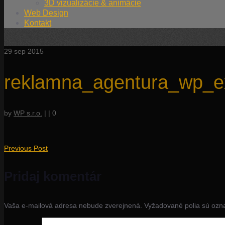
3D vizualizácie & animácie
Web Design
Kontakt
29
sep 2015
reklamna_agentura_wp_e
by
WP s.r.o.
|
|
0
Previous Post
Pridaj komentár
Vaša e-mailová adresa nebude zverejnená.
Vyžadované polia sú oz