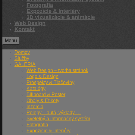
Fotografia
Expozície & Interiéry
3D vizualizácie & animácie
Web Design
Kontakt
Menu
Domov
Služby
GALÉRIA
Web Design – tvorba stránok
Logo & Design
Prospekty & Tlačoviny
Katalógy
Billboard & Poster
Obaly & Etikety
Inzercia
Polepy – autá, výklady …
Svetelný a informačný systém
Fotografia
Expozície & Interiéry