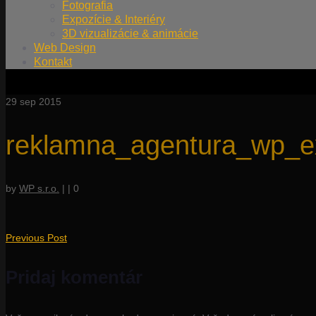
Fotografia
Expozície & Interiéry
3D vizualizácie & animácie
Web Design
Kontakt
29
sep 2015
reklamna_agentura_wp_
by
WP s.r.o.
|
|
0
Previous Post
Pridaj komentár