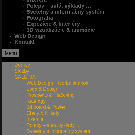
Polepy – autá, výklady …
Svetelný a informačný systém
Fotografia
Expozície & Interiéry
3D vizualizácie & animácie
Web Design
Kontakt
Menu
Domov
Služby
GALÉRIA
Web Design – tvorba stránok
Logo & Design
Prospekty & Tlačoviny
Katalógy
Billboard & Poster
Obaly & Etikety
Inzercia
Polepy – autá, výklady …
Svetelný a informačný systém