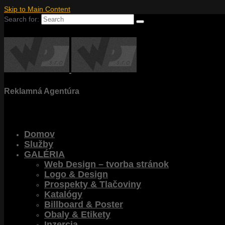
Skip to Main Content
Search for:
Reklamná Agentúra
Domov
Služby
GALÉRIA
Web Design – tvorba stránok
Logo & Design
Prospekty & Tlačoviny
Katalógy
Billboard & Poster
Obaly & Etikety
Inzercia