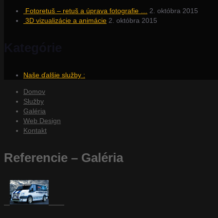
Fotoretuš – retuš a úprava fotografie …
2. októbra 2015
3D vizualizácie a animácie
2. októbra 2015
Kategórie
Naše ďalšie služby :
Domov
Služby
Galéria
Web Design
Kontakt
Referencie – Galéria