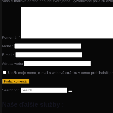
Vaša e-mailová adresa nebude zverejnená.
Vyžadované polia sú oz
Komentár
*
Meno
*
E-mail
*
Adresa webu
Uložiť moje meno, e-mail a webovú stránku v tomto prehliadači 
Search for:
Naše ďalšie služby :