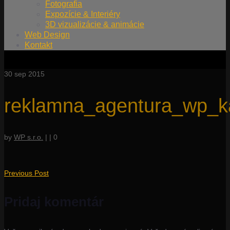
Fotografia
Expozície & Interiéry
3D vizualizácie & animácie
Web Design
Kontakt
30
sep 2015
reklamna_agentura_wp_ka
by
WP s.r.o.
|
|
0
Previous Post
Pridaj komentár