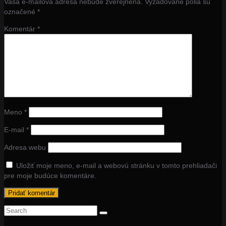
Vaša e-mailová adresa nebude zverejnená.
Vyžadované polia sú
označené
*
Komentár
*
Meno
*
E-mail
*
Adresa webu
Uložiť moje meno, e-mail a webovú stránku v tomto prehliadači
pre moje budúce komentáre.
Search
for: