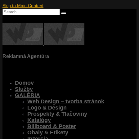
Skip to Main Content
Search
for:
Reklamná Agentúra
Domov
Služby
GALÉRIA
Web Design – tvorba stránok
Logo & Design
Prospekty & Tlačoviny
Katalógy
Billboard & Poster
Obaly & Etikety
Inzercia