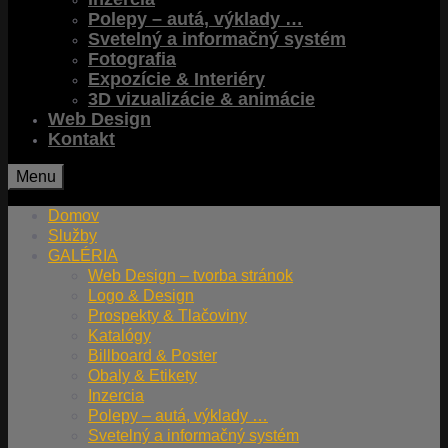
Polepy – autá, výklady …
Svetelný a informačný systém
Fotografia
Expozície & Interiéry
3D vizualizácie & animácie
Web Design
Kontakt
Menu
Domov
Služby
GALÉRIA
Web Design – tvorba stránok
Logo & Design
Prospekty & Tlačoviny
Katalógy
Billboard & Poster
Obaly & Etikety
Inzercia
Polepy – autá, výklady …
Svetelný a informačný systém