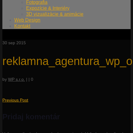
Fotografia
Expozície & Interiéry
3D vizualizácie & animácie
Web Design
Kontakt
30
sep 2015
reklamna_agentura_wp_ob
by
WP s.r.o.
|
|
0
Previous Post
Pridaj komentár