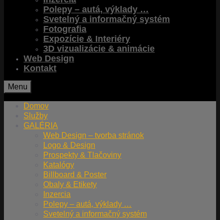
Polepy – autá, výklady …
Svetelný a informačný systém
Fotografia
Expozície & Interiéry
3D vizualizácie & animácie
Web Design
Kontakt
Menu
Domov
Služby
GALÉRIA
Web Design – tvorba stránok
Logo & Design
Prospekty & Tlačoviny
Katalógy
Billboard & Poster
Obaly & Etikety
Inzercia
Polepy – autá, výklady …
Svetelný a informačný systém