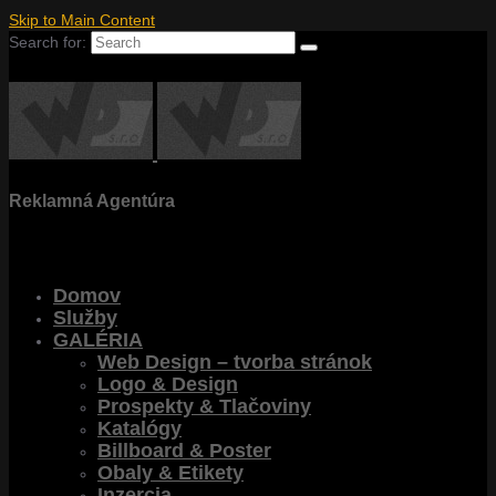
Skip to Main Content
Search for:
Reklamná Agentúra
Domov
Služby
GALÉRIA
Web Design – tvorba stránok
Logo & Design
Prospekty & Tlačoviny
Katalógy
Billboard & Poster
Obaly & Etikety
Inzercia