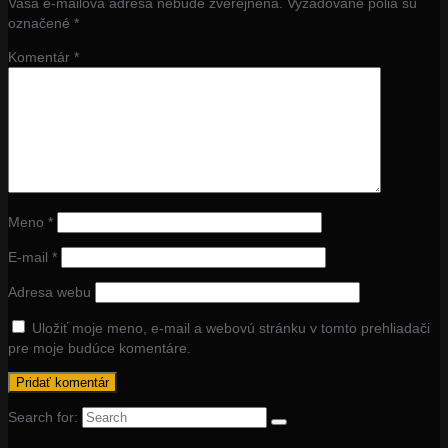
Vaša e-mailová adresa nebude zverejnená.
Vyžadované polia sú
označené
*
Komentár
*
Meno
*
E-mail
*
Adresa webu
Uložiť moje meno, e-mail a webovú stránku v tomto prehliadači
pre moje budúce komentáre.
Search for: