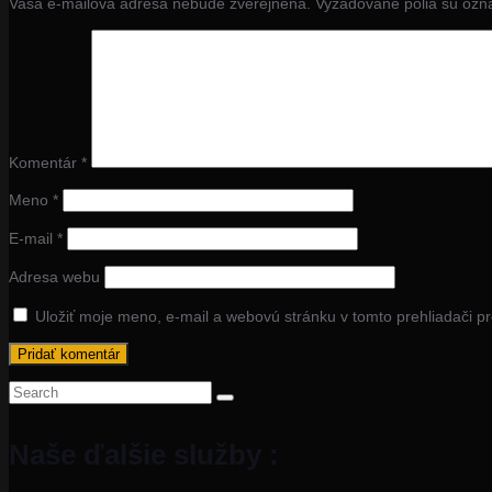
Vaša e-mailová adresa nebude zverejnená.
Vyžadované polia sú oz
Komentár
*
Meno
*
E-mail
*
Adresa webu
Uložiť moje meno, e-mail a webovú stránku v tomto prehliadači 
Search
for:
Naše ďalšie služby :