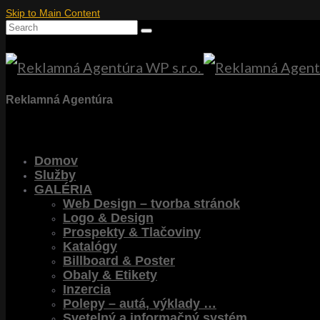
Skip to Main Content
Search
for:
Reklamná Agentúra
Domov
Služby
GALÉRIA
Web Design – tvorba stránok
Logo & Design
Prospekty & Tlačoviny
Katalógy
Billboard & Poster
Obaly & Etikety
Inzercia
Polepy – autá, výklady …
Svetelný a informačný systém