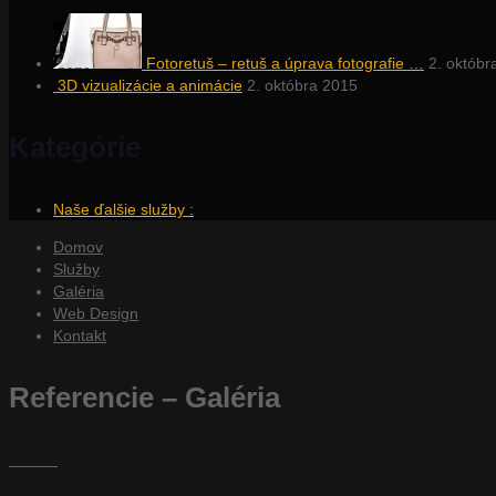
Fotoretuš – retuš a úprava fotografie …
2. októbr
3D vizualizácie a animácie
2. októbra 2015
Kategórie
Naše ďalšie služby :
Domov
Služby
Galéria
Web Design
Kontakt
Referencie – Galéria