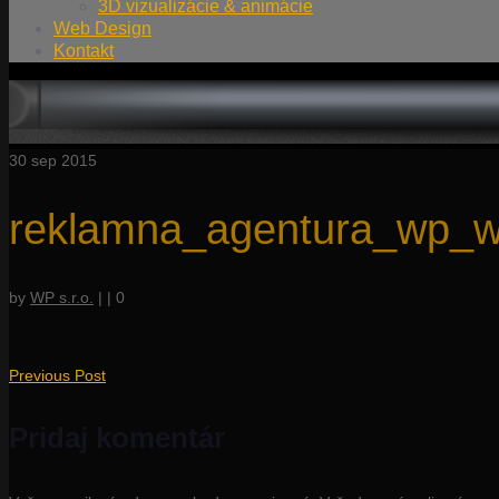
3D vizualizácie & animácie
Web Design
Kontakt
30
sep 2015
reklamna_agentura_wp_w
by
WP s.r.o.
|
|
0
Previous Post
Pridaj komentár