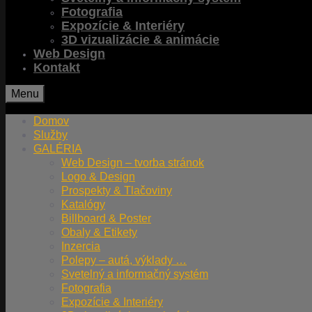
Fotografia
Expozície & Interiéry
3D vizualizácie & animácie
Web Design
Kontakt
Menu
Domov
Služby
GALÉRIA
Web Design – tvorba stránok
Logo & Design
Prospekty & Tlačoviny
Katalógy
Billboard & Poster
Obaly & Etikety
Inzercia
Polepy – autá, výklady …
Svetelný a informačný systém
Fotografia
Expozície & Interiéry